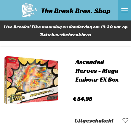
Ga
The Break Bros. Shop
direct
naar
Live Breaks! Elke maandag en donderdag om 19:30 uur op
de
Twitch.tv/thebreakbros
hoofdinhoud
Ascended
Heroes - Mega
Emboar EX Box
€ 54,95
Uitgeschakeld