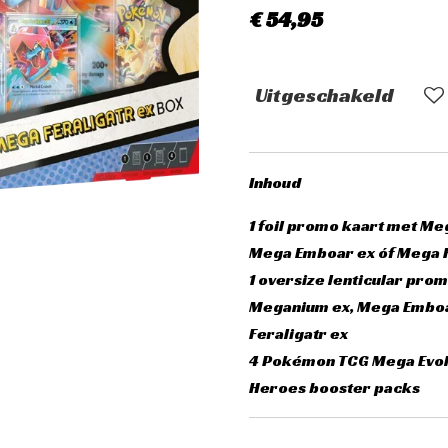
€ 54,95
Uitgeschakeld
Inhoud
1 foil promo kaart met M
Mega Emboar ex óf Mega F
1 oversize lenticular pro
Meganium ex, Mega Emboa
Feraligatr ex
4 Pokémon TCG Mega Evol
Heroes booster packs