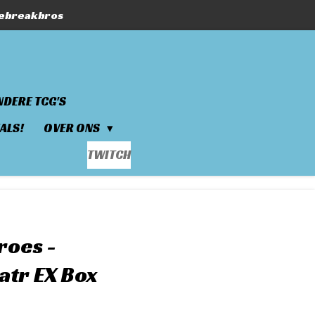
hebreakbros
NDERE TCG'S
ALS!
OVER ONS
TWITCH
roes -
atr EX Box