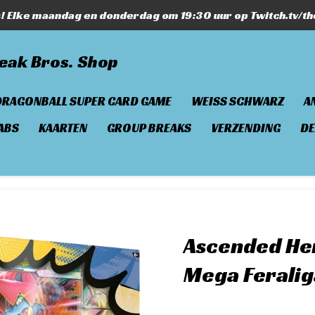
s! Elke maandag en donderdag om 19:30 uur op Twitch.tv/t
eak Bros. Shop
DRAGONBALL SUPER CARD GAME
WEISS SCHWARZ
A
ABS
KAARTEN
GROUP BREAKS
VERZENDING
DE
Ascended He
Mega Feralig