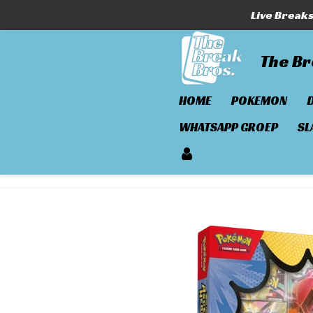
Live Break
Ga
direct
naar
The Br
de
hoofdinhoud
HOME
POKEMON
WHATSAPP GROEP
SL