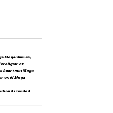
ega Meganium ex,
eraligatr ex
mo kaart met Mega
r ex óf Mega
ution Ascended