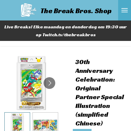
Ga
The Break Bros. Shop
direct
naar
Live Breaks! Elke maandag en donderdag om 19:30 uur
de
op Twitch.tv/thebreakbros
hoofdinhoud
30th
Anniversary
Celebration:
Original
Partner Special
Illustration
(simplified
Chinese)