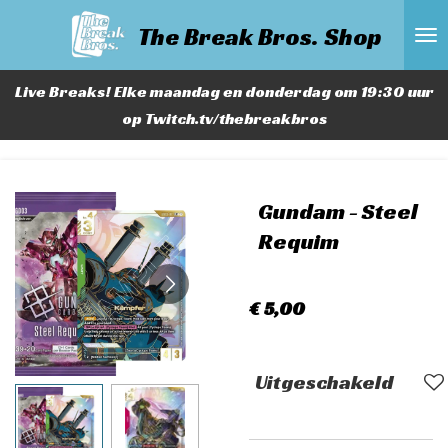
Ga
The Break Bros. Shop
direct
naar
Live Breaks! Elke maandag en donderdag om 19:30 uur
de
op Twitch.tv/thebreakbros
hoofdinhoud
Gundam - Steel
Requim
€ 5,00
Uitgeschakeld