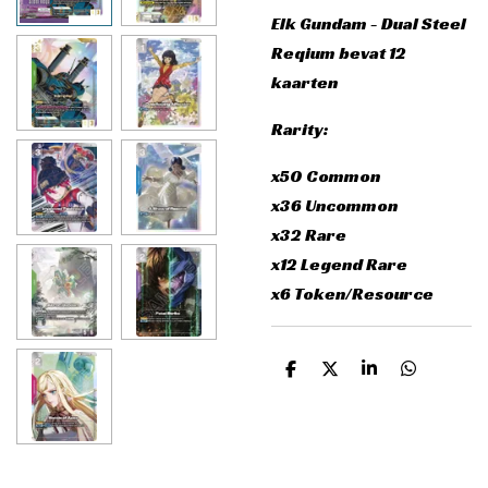
Elk Gundam - Dual Steel
Reqium bevat 12
kaarten
Rarity:
x50 Common
x36 Uncommon
x32 Rare
x12 Legend Rare
x6 Token/Resource
D
D
S
D
e
e
h
e
l
e
a
l
e
l
r
e
n
e
n