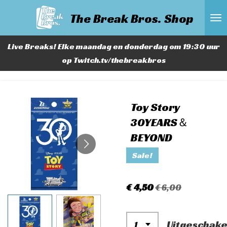
Ga
The Break Bros. Shop
direct
naar
Live Breaks! Elke maandag en donderdag om 19:30 uur
de
op Twitch.tv/thebreakbros
hoofdinhoud
Toy Story
30YEARS＆
BEYOND
Sale!
€ 4,50
€ 6,00
Uitgeschake