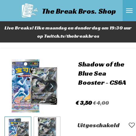
Ga
The Break Bros. Shop
direct
naar
Live Breaks! Elke maandag en donderdag om 19:30 uur
de
op Twitch.tv/thebreakbros
hoofdinhoud
Shadow of the
Blue Sea
Booster - CS6A
€ 3,50
€ 4,00
Uitgeschakeld