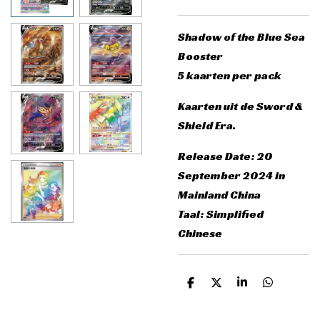
Shadow of the Blue Sea
Booster
5 kaarten per pack
Kaarten uit de Sword &
Shield Era.
Release Date: 20
September 2024 in
Mainland China
Taal: Simplified
Chinese
D
D
S
D
e
e
h
e
l
e
a
l