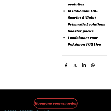
evoluties
15 Pokémon TCG:
Scarlet & Violet
Prismatic Evolutions
booster packs
1 codekaart voor
Pokémon TCG Live
D
D
S
D
e
e
h
e
l
e
a
l
e
l
r
e
n
e
n
Algemene voorwaarden