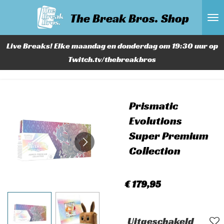
Ga
The Break Bros. Shop
direct
naar
Live Breaks! Elke maandag en donderdag om 19:30 uur op
de
Twitch.tv/thebreakbros
hoofdinhoud
Prismatic
Evolutions
Super Premium
Collection
€ 179,95
Uitgeschakeld