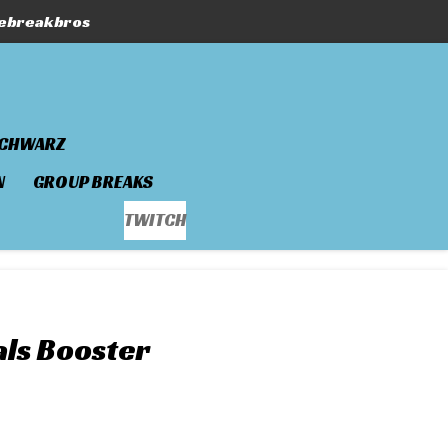
hebreakbros
SCHWARZ
N
GROUP BREAKS
TWITCH
als Booster