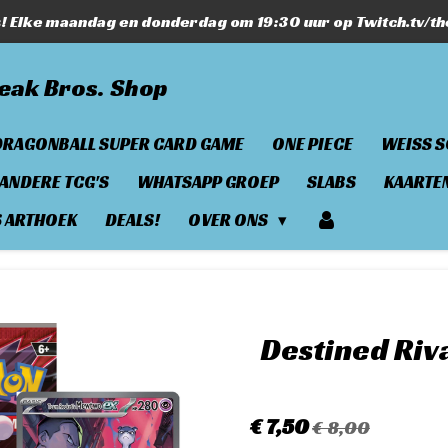
s! Elke maandag en donderdag om 19:30 uur op Twitch.tv/t
eak Bros. Shop
DRAGONBALL SUPER CARD GAME
ONE PIECE
WEISS 
ANDERE TCG'S
WHATSAPP GROEP
SLABS
KAARTE
S ARTHOEK
DEALS!
OVER ONS
Destined Riv
€ 7,50
€ 8,00