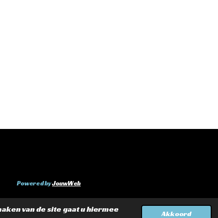
Powered by
JouwWeb
maken van de site gaat u hiermee
Akkoord