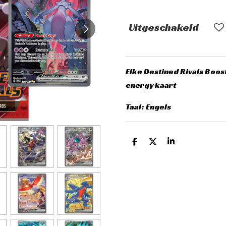
Uitgeschakeld
Elke Destined Rivals Boos
energy kaart
Taal: Engels
D
D
S
e
e
h
l
e
a
e
l
r
n
e