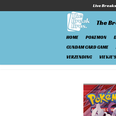
Live Break
Ga
direct
naar
The Br
de
hoofdinhoud
HOME
POKEMON
GUNDAM CARD GAME
VERZENDING
VIEVJE'