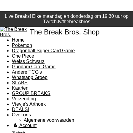
Live Breaks! Elke maandag en donderdag om 19:30 uur op
Twitch.tv/thebreakbros
The Break Bros. Shop
Home
Pokemon
Dragonball Super Card Game
One Piece
Weiss Schwarz
Gundam Card Game
Andere TCG's
Whatsapp Groep
SLABS
Kaarten
GROUP BREAKS
Verzending
Vievje's Arthoek
DEALS!
Over ons
Algemene voorwaarden
Account