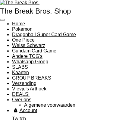
Ga
The Break Bros. Shop
direct
naar
de
Home
hoofdinhoud
Pokemon
Dragonball Super Card Game
One Piece
Weiss Schwarz
Gundam Card Game
Andere TCG's
Whatsapp Groep
SLABS
Kaarten
GROUP BREAKS
Verzending
Vievje's Arthoek
DEALS!
Over ons
Algemene voorwaarden
Account
Twitch