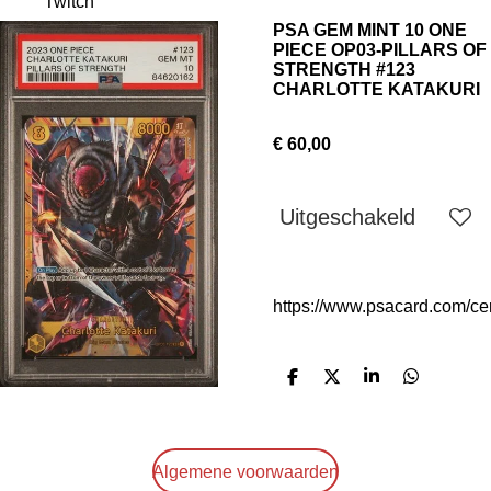
Twitch
PSA GEM MINT 10 ONE
PIECE OP03-PILLARS OF
STRENGTH #123
CHARLOTTE KATAKURI
€ 60,00
Uitgeschakeld
https://www.psacard.com/ce
D
D
S
D
e
e
h
e
l
e
a
l
e
l
r
e
n
e
n
Algemene voorwaarden