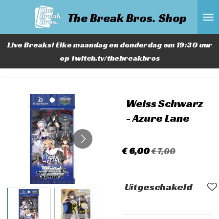
Ga
The Break Bros. Shop
direct
naar
Live Breaks! Elke maandag en donderdag om 19:30 uur
de
op Twitch.tv/thebreakbros
hoofdinhoud
Weiss Schwarz
- Azure Lane
€ 6,00
€ 7,00
Uitgeschakeld