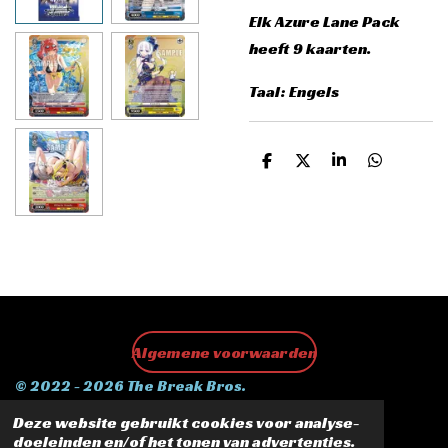
Elk Azure Lane Pack
heeft 9 kaarten.
Taal: Engels
D
D
S
D
e
e
h
e
l
e
a
l
e
l
r
e
n
e
n
Algemene voorwaarden
© 2022 - 2026 The Break Bros.
Powered by
JouwWeb
Deze website gebruikt cookies voor analyse-
doeleinden en/of het tonen van advertenties.