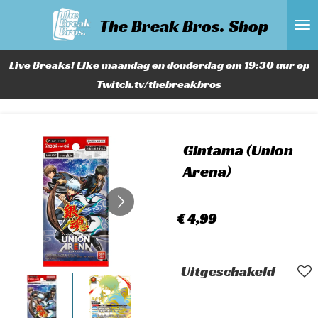
Ga
The Break Bros. Shop
direct
naar
Live Breaks! Elke maandag en donderdag om 19:30 uur op
de
Twitch.tv/thebreakbros
hoofdinhoud
Gintama (Union
Arena)
€ 4,99
Uitgeschakeld