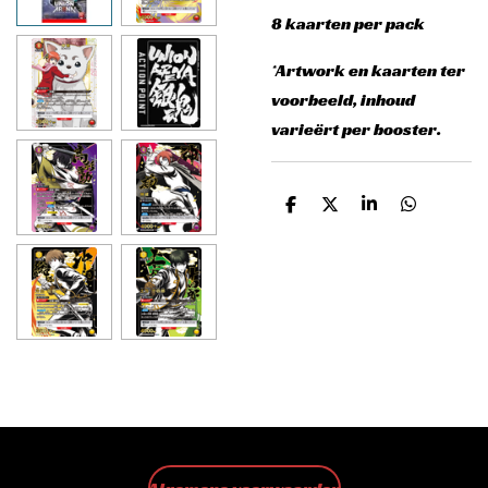
8 kaarten per pack
*Artwork en kaarten ter
voorbeeld, inhoud
varieërt per booster.
D
D
S
D
e
e
h
e
l
e
a
l
e
l
r
e
n
e
n