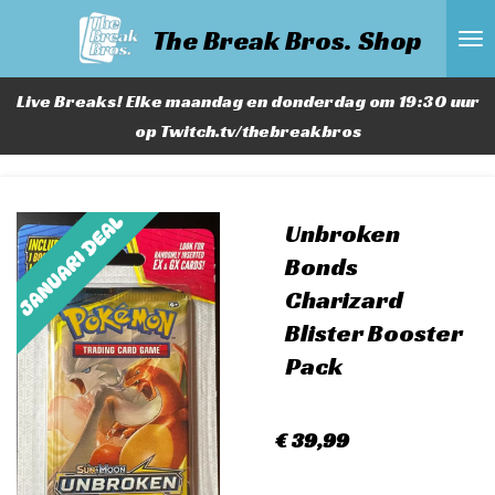
Ga
The Break Bros. Shop
direct
naar
Live Breaks! Elke maandag en donderdag om 19:30 uur
de
op Twitch.tv/thebreakbros
hoofdinhoud
Unbroken
Bonds
Charizard
Blister Booster
Pack
€ 39,99