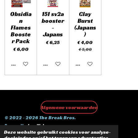
Obsidia
151 sv2a
Clay
n
booster
Burst
Flames
-
(Japans
Booste
Japans
)
r Pack
€ 6,25
€ 4,00
€ 6,00
€ 5,00
Uitgeschakeld
Uitgeschakeld
Uitgeschakeld
Algemene voorwaarden
© 2022 - 2026 The Break Bros.
Powered by
JouwWeb
Deze website gebruikt cookies voor analyse-
doeleinden en/of het tonen van advertenties.