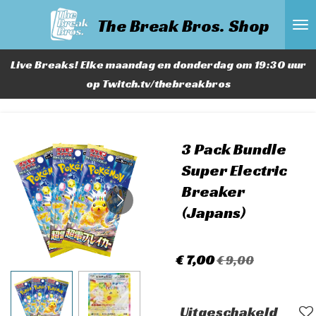
Ga
The Break Bros. Shop
direct
naar
Live Breaks! Elke maandag en donderdag om 19:30 uur
de
op Twitch.tv/thebreakbros
hoofdinhoud
3 Pack Bundle
Super Electric
Breaker
(Japans)
€ 7,00
€ 9,00
Uitgeschakeld