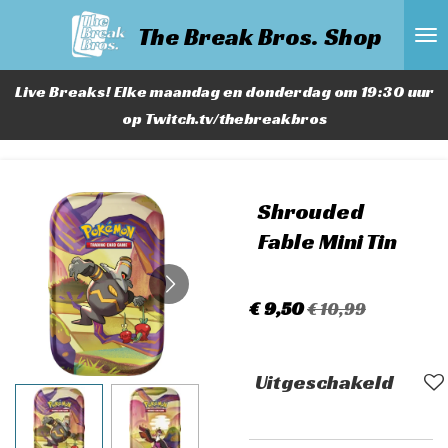
Ga
The Break Bros. Shop
direct
naar
Live Breaks! Elke maandag en donderdag om 19:30 uur
de
op Twitch.tv/thebreakbros
hoofdinhoud
Shrouded
Fable Mini Tin
€ 9,50
€ 10,99
Uitgeschakeld