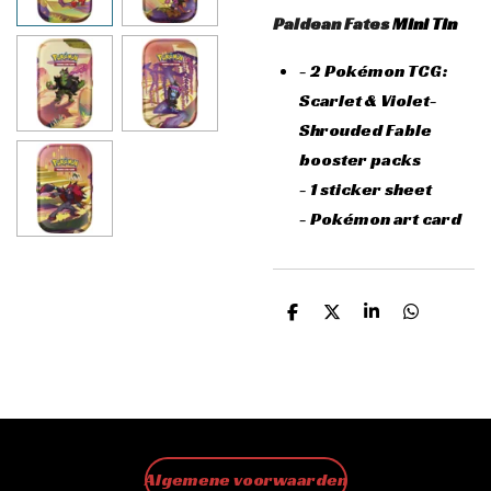
Paldean Fates
Mini Tin
- 2 Pokémon TCG:
Scarlet & Violet-
Shrouded Fable
booster packs
- 1 sticker sheet
- Pokémon art card
D
D
S
D
e
e
h
e
l
e
a
l
e
l
r
e
n
e
n
Algemene voorwaarden