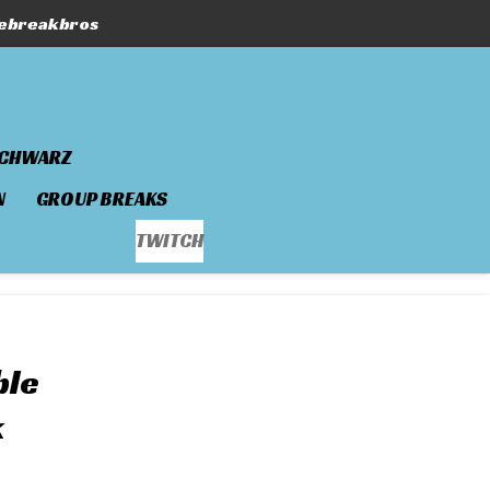
hebreakbros
SCHWARZ
N
GROUP BREAKS
TWITCH
ble
k