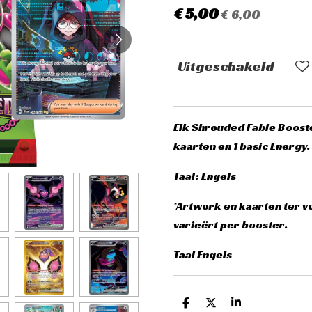
€ 5,00
€ 6,00
Uitgeschakeld
Elk Shrouded Fable Boost
kaarten en 1 basic Energy.
Taal: Engels
*Artwork en kaarten ter v
varieërt per booster.
Taal Engels
D
D
S