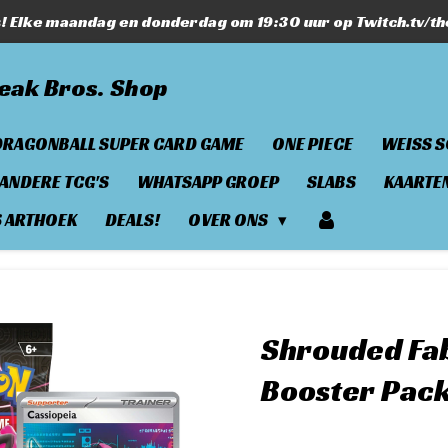
s! Elke maandag en donderdag om 19:30 uur op Twitch.tv/t
eak Bros. Shop
DRAGONBALL SUPER CARD GAME
ONE PIECE
WEISS 
ANDERE TCG'S
WHATSAPP GROEP
SLABS
KAARTE
S ARTHOEK
DEALS!
OVER ONS
Shrouded Fa
Booster Pac