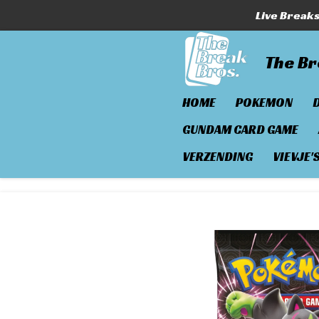
Live Break
Ga
direct
naar
The Br
de
hoofdinhoud
HOME
POKEMON
GUNDAM CARD GAME
VERZENDING
VIEVJE'