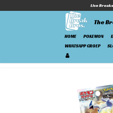
Live Break
Ga
direct
naar
The Br
de
hoofdinhoud
HOME
POKEMON
WHATSAPP GROEP
SL