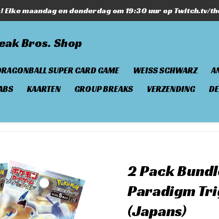
s! Elke maandag en donderdag om 19:30 uur op Twitch.tv/t
eak Bros. Shop
DRAGONBALL SUPER CARD GAME
WEISS SCHWARZ
A
ABS
KAARTEN
GROUP BREAKS
VERZENDING
DE
2 Pack Bundl
Paradigm Tri
(Japans)