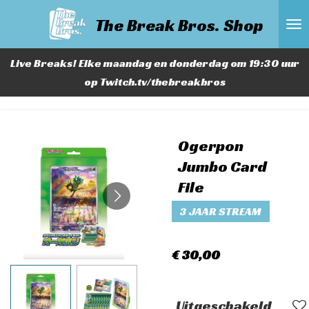
Ga
The Break Bros. Shop
direct
naar
Live Breaks! Elke maandag en donderdag om 19:30 uur
de
op Twitch.tv/thebreakbros
hoofdinhoud
Ogerpon
Jumbo Card
File
3 JAAR STREAM
€ 30,00
Uitgeschakeld