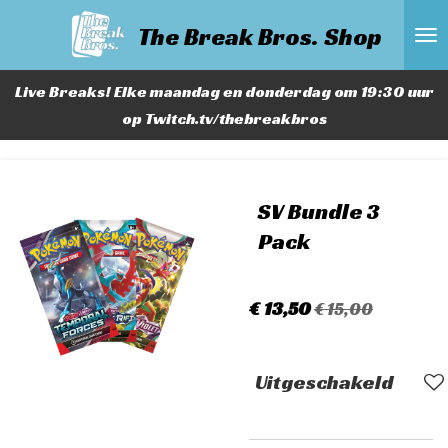
Ga
The Break Bros. Shop
direct
naar
Live Breaks! Elke maandag en donderdag om 19:30 uur
de
op Twitch.tv/thebreakbros
hoofdinhoud
SV Bundle 3
Pack
€ 13,50
€ 15,00
Uitgeschakeld