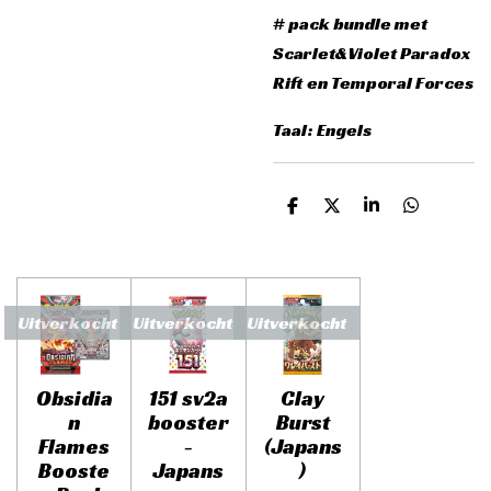
# pack bundle met
Scarlet&Violet Paradox
Rift en Temporal Forces
Taal: Engels
D
D
S
D
e
e
h
e
l
e
a
l
e
l
r
e
n
e
n
Uitverkocht
Uitverkocht
Uitverkocht
Obsidia
151 sv2a
Clay
n
booster
Burst
Flames
-
(Japans
Booste
Japans
)