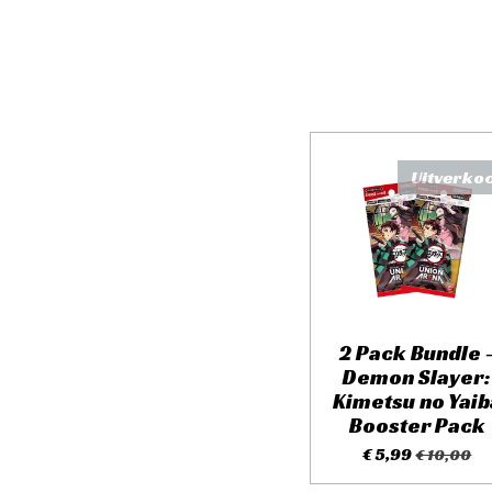
Uitverko
2 Pack Bundle 
Demon Slayer:
Kimetsu no Yaib
Booster Pack
€ 5,99
€ 10,00