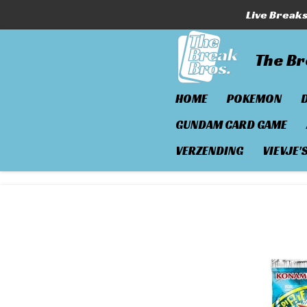
Live Break
Ga
direct
naar
The Br
de
hoofdinhoud
HOME
POKEMON
GUNDAM CARD GAME
VERZENDING
VIEVJE'