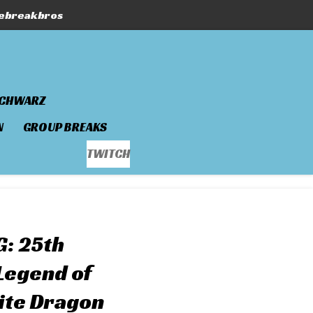
hebreakbros
SCHWARZ
N
GROUP BREAKS
TWITCH
G: 25th
Legend of
ite Dragon