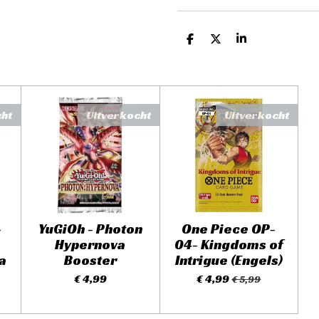
D
D
S
e
e
h
l
e
a
e
l
r
n
e
cht
Uitverkocht
Uitverkocht
-
YuGiOh - Photon
One Piece OP-
Hypernova
04- Kingdoms of
a
Booster
Intrigue (Engels)
€ 4,99
€ 4,99
€ 5,99