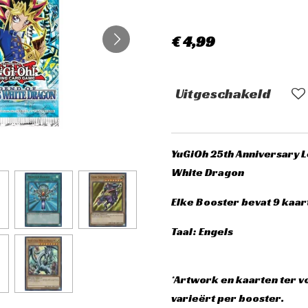
€ 4,99
Uitgeschakeld
YuGiOh 25th Anniversary L
White Dragon
Elke Booster bevat 9 kaar
Taal: Engels
*Artwork en kaarten ter v
varieërt per booster.