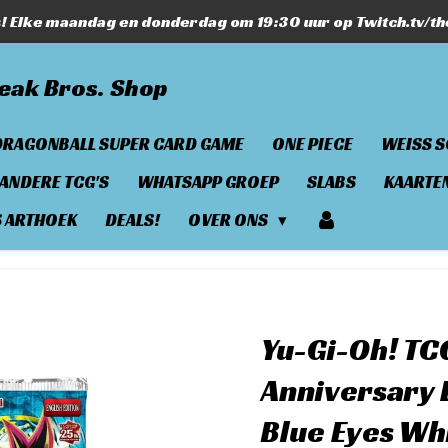
s! Elke maandag en donderdag om 19:30 uur op Twitch.tv/t
eak Bros. Shop
DRAGONBALL SUPER CARD GAME
ONE PIECE
WEISS 
ANDERE TCG'S
WHATSAPP GROEP
SLABS
KAARTE
S ARTHOEK
DEALS!
OVER ONS
Yu-Gi-Oh! TC
Anniversary 
Blue Eyes Wh