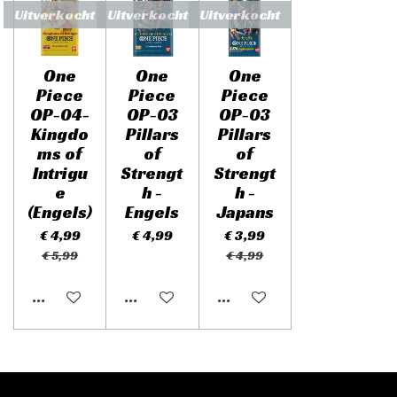
Uitverkocht
Uitverkocht
Uitverkocht
One
One
One
Piece
Piece
Piece
OP-04-
OP-03
OP-03
Kingdo
Pillars
Pillars
ms of
of
of
Intrigu
Strengt
Strengt
e
h -
h -
(Engels)
Engels
Japans
€ 4,99
€ 4,99
€ 3,99
€ 5,99
€ 4,99
Uitgeschakeld
Uitgeschakeld
Uitgeschakeld