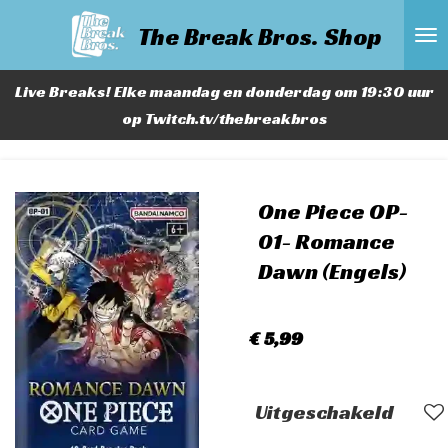
Ga
The Break Bros. Shop
direct
naar
Live Breaks! Elke maandag en donderdag om 19:30 uur
de
op Twitch.tv/thebreakbros
hoofdinhoud
One Piece OP-
01- Romance
Dawn (Engels)
€ 5,99
Uitgeschakeld