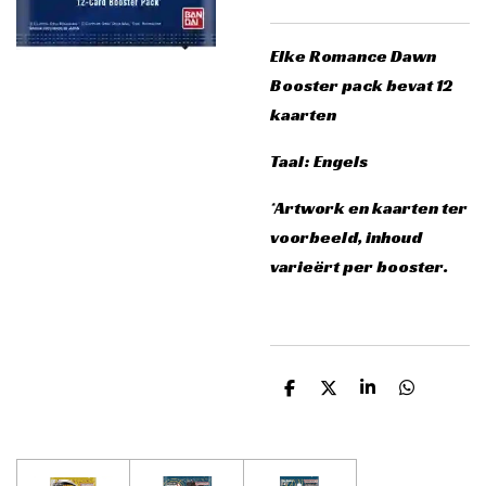
Elke Romance Dawn
Booster pack bevat 12
kaarten
Taal: Engels
*Artwork en kaarten ter
voorbeeld, inhoud
varieërt per booster.
D
D
S
D
e
e
h
e
l
e
a
l
e
l
r
e
n
e
n